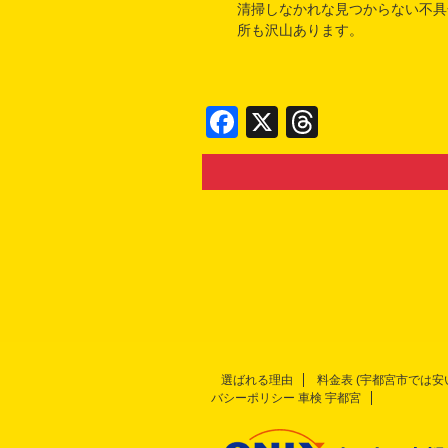
清掃しなかれな見つからない不具
所も沢山あります。
F
X
T
a
hr
c
e
e
a
b
d
o
s
o
k
選ばれる理由
料金表 (宇都宮市では
バシーポリシー 車検 宇都宮