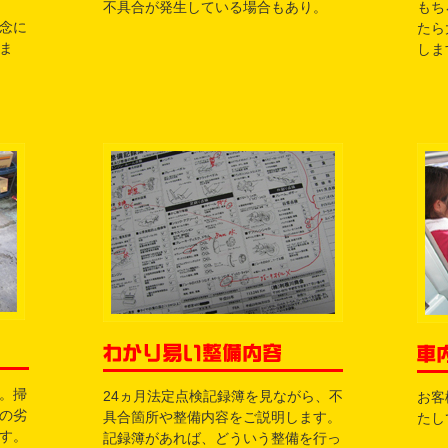
不具合が発生している場合もあり。
もち
念に
たら
ま
しま
。掃
24ヵ月法定点検記録簿を見ながら、不
お客
の劣
具合箇所や整備内容をご説明します。
たし
す。
記録簿があれば、どういう整備を行っ