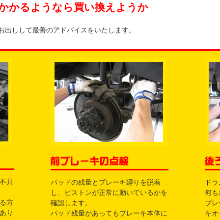
かかるようなら買い換えようか
お出しして最善のアドバイスをいたします。
不具
パッドの残量とブレーキ廻りを脱着
ドラ
し、ピストンが正常に動いているかを
何も
る方
確認します。
ブレ
あり
パッド残量があってもブレーキ本体に
キオ